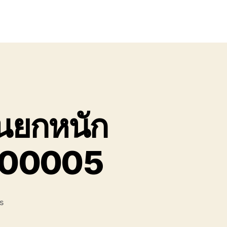
รนยกหนัก
8900005
on
s
เครน
ยักษ์