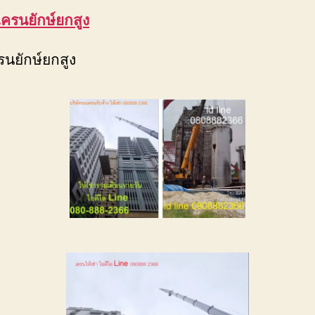
เครนยักษ์ยกสูง
รนยักษ์ยกสูง