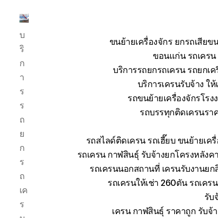
บริการ
บ
รถ
ขนย้ายเครื่องจักร ยกรถเสี
ยก
ริ
ขอนแก่น รถเครน ย
รถ
ก
บริการรถยกรถเครน รถยกเครื่
เครน
า
รถ
บริการเครนรับจ้าง ให้
ร
เฮี๊ยบ
รถขนย้ายเครื่องจักรโร
รถ
ร
รถบรรทุกติดเครนราคา
สไลด์
ถ
ขนส่ง
ย
เครื่องจักร
รถสไลด์ติดเครน รถเฮี๊ยบ ขนย้ายเคร
โทร
ก
รถเครน กาฬสินธุ์ รับจ้างยกโครงหลังค
0818900005
ร
รถเครนนอกสถานที่ เครนรับงานยกสิ
ถ
รถเครนให้เช่า 260ตัน รถเคร
เค
รับ
ร
เครน กาฬสินธุ์ ราคาถูก รับจ