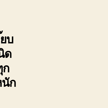
ยก
สูง
เช่า
รถ
เครน
ยก
๊ยบ
หนัก
ราคา
นิด
ถูก
มี
ประกัน
ุก
0818900005
หนัก