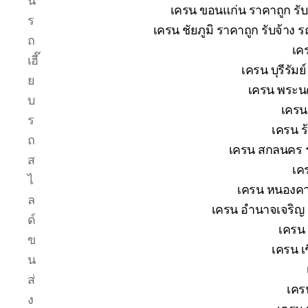
น
เครน ขอนแก่น ราคาถูก รับ
ร
เครน ชัยภูมิ ราคาถูก รับจ้าง 
ถ
เค
เฮี๊
เครน บุรีรัม
ย
เครน พระนค
บ
เครน
ร
เครน ร
ถ
เครน สกลนคร ร
ส
เค
ไ
เครน หนองคาย
ล
เครน อำนาจเจริญ ร
ด์
เครน 
ข
เครน เช
น
ส่
เคร
ง