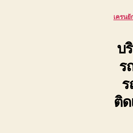
เครนยั
บร
รถ
ร
ติด