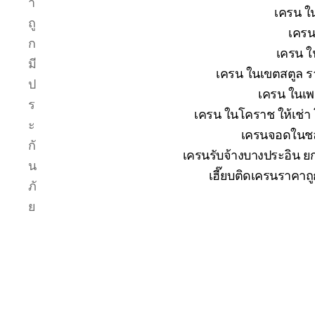
า
เครน ใน
ถู
เครน
ก
เครน ใ
มี
เครน ในเขตสตูล รา
ป
เครน ในเพช
ร
เครน ในโคราช ให้เช่า
ะ
เครนจอดในชลบ
กั
เครนรับจ้างบางประอิน ยก
น
เฮี๊ยบติดเครนราคาถ
ภั
ย