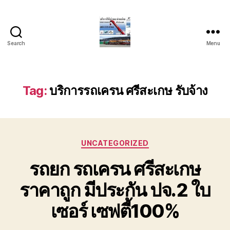
Search
Menu
บริการ
รถ
ยก
รถ
Tag:
บริการรถเครน ศรีสะเกษ รับจ้าง
เครน
รถ
เฮี๊ยบ
รถ
Categories
สไลด์
UNCATEGORIZED
ขนส่ง
รถยก รถเครน ศรีสะเกษ
เครื่องจักร
โทร
ราคาถูก มีประกัน ปจ.2 ใบ
0818900005
เซอร์ เซฟตี้100%