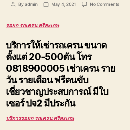
on
By
admin
May 4, 2021
No Comments
Post
Post
รถยก
author
date
รถ
เครน
รถยก รถเครน ศรีสะเกษ
ศรีสะ
ราคา
บริการให้เช่ารถเครน ขนาด
ถูก
มี
ตั้งแต่ 20-500ตัน โทร
ประกั
ปจ.2
0818900005 เช่าเครน ราย
ใบ
เซอร์
วัน รายเดือน ฟรีคนขับ
เซฟตี
เชี่ยวชาญประสบการณ์ มีใบ
เซอร์ ปจ2 มีประกัน
บริการรถยก รถเครน ศรีสะเกษ