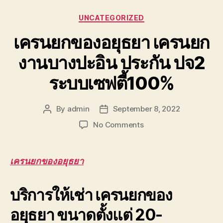
Categories
UNCATEGORIZED
เครนยกของอยุธยา เครนยก
งานบางปะอิน ประกัน ปจ2
ระบบเซฟตี้100%
By
admin
September 8, 2022
Post
Post
author
date
on
No Comments
เครน
ยก
ของ
เครนยกของอยุธยา
อยุธยา
เครน
บริการให้เช่า เครนยกของ
ยก
งาน
อยุธยา ขนาดตั้งแต่ 20-
บางปะอิน
ประกัน