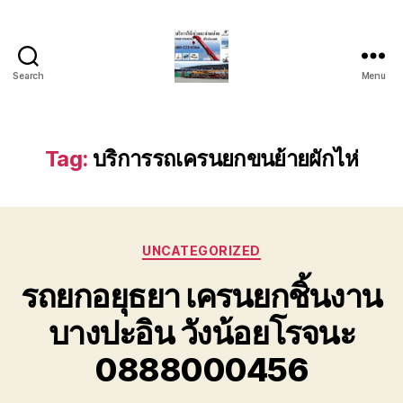
Search
Menu
บริการ
รถ
ยก
รถ
Tag:
บริการรถเครนยกขนย้ายผักไห่
เครน
รถ
เฮี๊ยบ
รถ
Categories
สไลด์
UNCATEGORIZED
ขนส่ง
รถยกอยุธยา เครนยกชิ้นงาน
เครื่องจักร
โทร
บางปะอิน วังน้อยโรจนะ
0818900005
0888000456