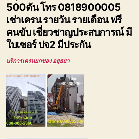
500ตัน โทร 0818900005
ปจ2
ระบบ
เช่าเครน รายวัน รายเดือน ฟรี
เซฟตี้100%
คนขับ เชี่ยวชาญประสบการณ์ มี
ใบเซอร์ ปจ2 มีประกัน
บริการเครนยกของ อยุธยา