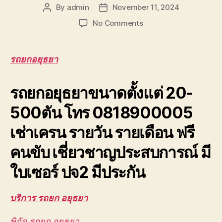
By
admin
November 11, 2024
Post
Post
author
date
on
No Comments
รถ
ยก
อยุธยา
รถยกอยุธยา
เครน
ยก
รถยกอยุธยาขนาดตั้งแต่ 20-
ชิ้น
งาน
500ตัน โทร 0818900005
บางปะอิน
วังน้อย
เช่าเครน รายวัน รายเดือน ฟรี
โรจ
นะ
คนขับ เชี่ยวชาญประสบการณ์ มี
0888000456
ใบเซอร์ ปจ2 มีประกัน
บริการ รถยก อยุธยา
พิกัด รถยก อยุธยา