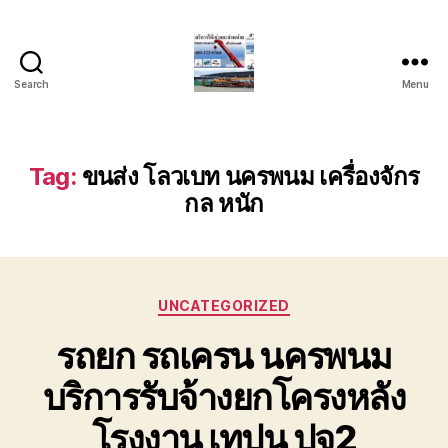
Search
Menu
บริการ
รถ
ยก
รถ
Tag:
ขนส่ง โลวเบท นครพนม เครื่องจักร
เครน
กล หนัก
รถ
เฮี๊ยบ
รถ
สไลด์
ขนส่ง
Categories
UNCATEGORIZED
เครื่องจักร
โทร
รถยก รถเครน นครพนม
0818900005
บริการรับจ้างยกโครงหลัง
โรงงาน เทปูน ปจ2