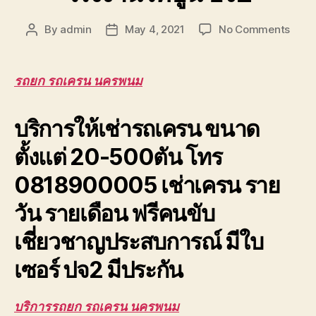
on
By
admin
May 4, 2021
No Comments
Post
Post
รถยก
author
date
รถ
เครน
รถยก รถเครน นครพนม
นครพ
บริกา
บริการให้เช่ารถเครน ขนาด
รับจ้า
ยก
ตั้งแต่ 20-500ตัน โทร
โครง
หลัง
0818900005 เช่าเครน ราย
โรงง
เทปูน
วัน รายเดือน ฟรีคนขับ
ปจ2
เชี่ยวชาญประสบการณ์ มีใบ
เซอร์ ปจ2 มีประกัน
บริการรถยก รถเครน นครพนม