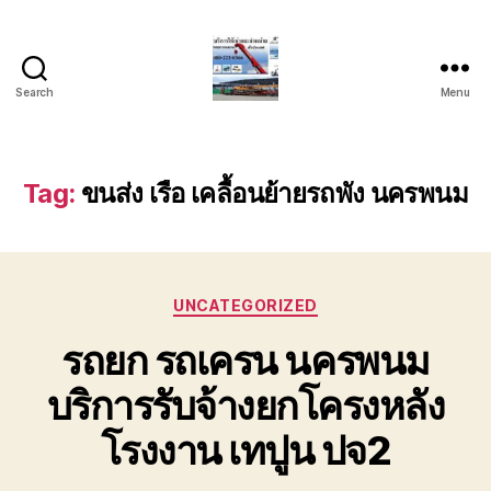
Search
Menu
บริการ
รถ
ยก
รถ
Tag:
ขนส่ง เรือ เคลื้อนย้ายรถพัง นครพนม
เครน
รถ
เฮี๊ยบ
รถ
Categories
สไลด์
UNCATEGORIZED
ขนส่ง
รถยก รถเครน นครพนม
เครื่องจักร
โทร
บริการรับจ้างยกโครงหลัง
0818900005
โรงงาน เทปูน ปจ2