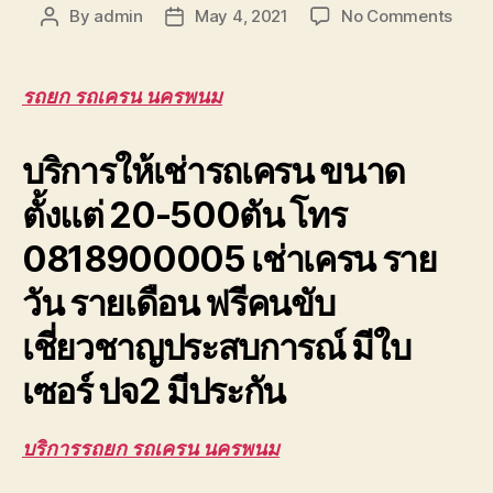
on
By
admin
May 4, 2021
No Comments
Post
Post
รถยก
author
date
รถ
เครน
รถยก รถเครน นครพนม
นครพ
บริกา
บริการให้เช่ารถเครน ขนาด
รับจ้า
ยก
ตั้งแต่ 20-500ตัน โทร
โครง
หลัง
0818900005 เช่าเครน ราย
โรงง
เทปูน
วัน รายเดือน ฟรีคนขับ
ปจ2
เชี่ยวชาญประสบการณ์ มีใบ
เซอร์ ปจ2 มีประกัน
บริการรถยก รถเครน นครพนม