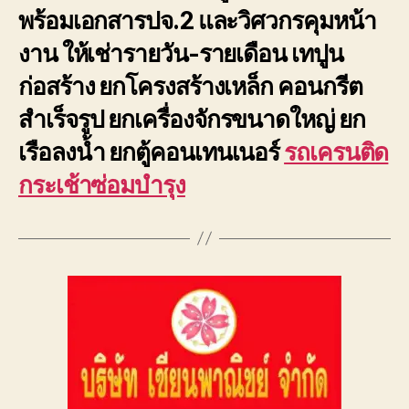
พร้อมเอกสารปจ.2 และวิศวกรคุมหน้า
งาน ให้เช่ารายวัน-รายเดือน เทปูน
ก่อสร้าง ยกโครงสร้างเหล็ก คอนกรีต
สำเร็จรูป ยกเครื่องจักรขนาดใหญ่ ยก
เรือลงน้ำ ยกตู้คอนเทนเนอร์
รถเครนติด
กระเช้าซ่อมบำรุง