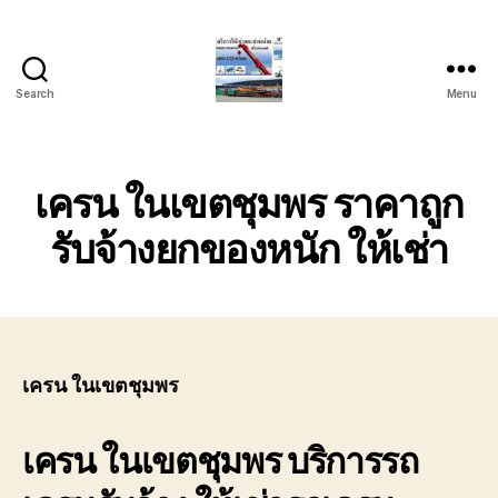
Search
Menu
บริการ
รถ
ยก
รถ
เครน ในเขตชุมพร ราคาถูก
เครน
รถ
รับจ้างยกของหนัก ให้เช่า
เฮี๊ยบ
รถ
สไลด์
ขนส่ง
เครื่องจักร
โทร
เครน ในเขตชุมพร
0818900005
เครน ในเขตชุมพร
บริการรถ