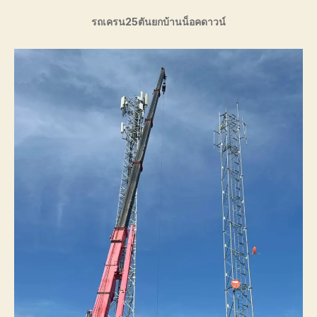
รถเครน25ตันยกบ้านน็อคดาวน์