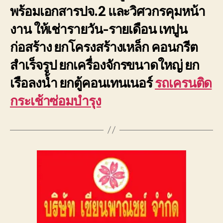
พร้อมเอกสารปจ.2 และวิศวกรคุมหน้า
งาน ให้เช่ารายวัน-รายเดือน เทปูน
ก่อสร้าง ยกโครงสร้างเหล็ก คอนกรีต
สำเร็จรูป ยกเครื่องจักรขนาดใหญ่ ยก
เรือลงน้ำ ยกตู้คอนเทนเนอร์
รถเครนติด
กระเช้าซ่อมบำรุง