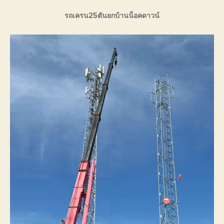
รถเครน25ตันยกบ้านน็อคดาวน์