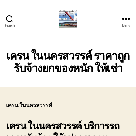
Search
Menu
บริการ
รถ
ยก
รถ
เครน ในนครสวรรค์ ราคาถูก
เครน
รถ
รับจ้างยกของหนัก ให้เช่า
เฮี๊ยบ
รถ
สไลด์
ขนส่ง
เครื่องจักร
โทร
เครน ในนครสวรรค์
0818900005
เครน ในนครสวรรค์
บริการรถ