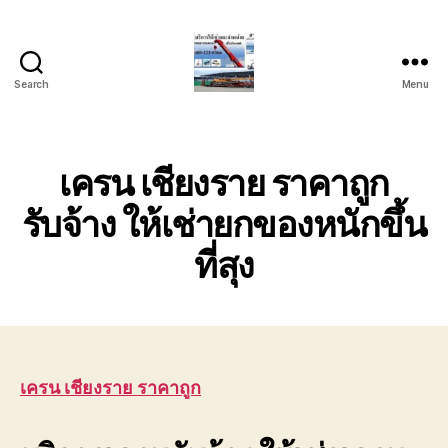
Search
Menu
บริการ
รถ
ยก
รถ
เครน เชียงราย ราคาถูก
เครน
รถ
รับจ้าง ให้เช่ายกของหนักขึ้น
เฮี๊ยบ
ที่สุง
รถ
สไลด์
ขนส่ง
เครื่องจักร
โทร
0818900005
เครน เชียงราย ราคาถูก